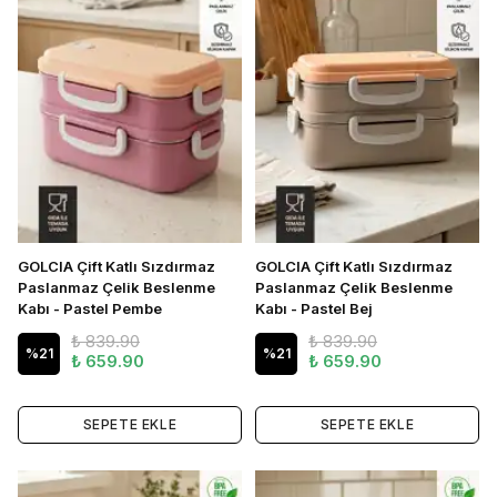
GOLCIA Çift Katlı Sızdırmaz
GOLCIA Çift Katlı Sızdırmaz
Paslanmaz Çelik Beslenme
Paslanmaz Çelik Beslenme
Kabı - Pastel Pembe
Kabı - Pastel Bej
₺ 839.90
₺ 839.90
%
21
%
21
₺ 659.90
₺ 659.90
SEPETE EKLE
SEPETE EKLE