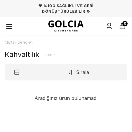
❤️ %100 SAĞLIKLI VE GERİ
DÖNÜŞTÜRÜLEBİLİR ♻️
0
Mutfak Gereçleri
Kahvaltılık
0
ürün
Sırala
Aradığınız ürün bulunamadı