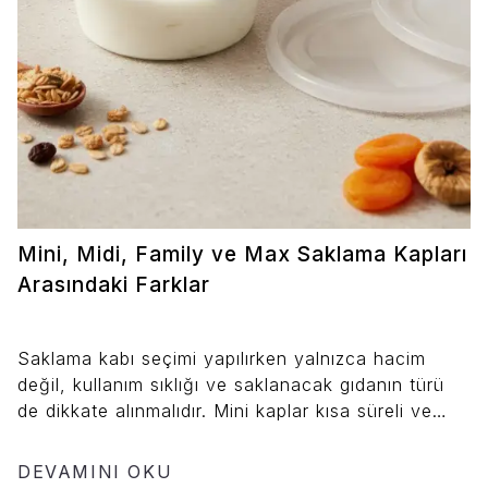
Mini, Midi, Family ve Max Saklama Kapları
Arasındaki Farklar
Saklama kabı seçimi yapılırken yalnızca hacim
değil, kullanım sıklığı ve saklanacak gıdanın türü
de dikkate alınmalıdır. Mini kaplar kısa süreli ve
küçük porsiyonlar için uygundur. Midi kaplar
günlük mutfak ihtiyaçlarının büyük kısmını karşılar.
DEVAMINI OKU