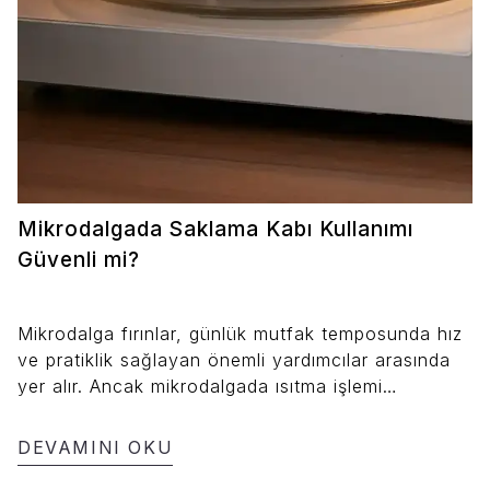
Mikrodalgada Saklama Kabı Kullanımı
Güvenli mi?
Mikrodalga fırınlar, günlük mutfak temposunda hız
ve pratiklik sağlayan önemli yardımcılar arasında
yer alır. Ancak mikrodalgada ısıtma işlemi
yapılırken kullanılan saklama kaplarının uygunluğu,
hem gıda güvenliği hem de sağlık açısından dikkat
DEVAMINI OKU
edilmesi gereken bir konudur. Bu yazıda,