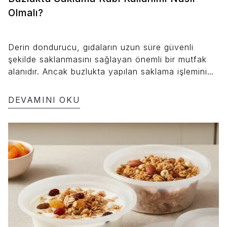
Olmalı?
Derin dondurucu, gıdaların uzun süre güvenli
şekilde saklanmasını sağlayan önemli bir mutfak
alanıdır. Ancak buzlukta yapılan saklama işleminin
sağlıklı ve verimli olabilmesi, kullanılan saklama
kaplarının özelliklerine ve doğru kullanım
DEVAMINI OKU
alışkanlıklarına bağlıdır. Bu yazıda, buzlukta
saklama kabı kullanımıyla ilgili temel noktaları ve
doğru uygulamaları ele alıyoruz.